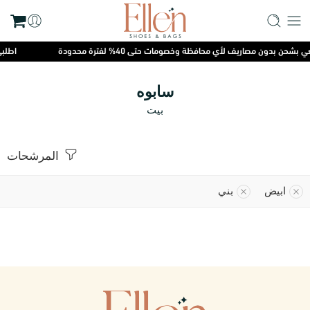
شحن بدون مصاريف لأي محافظة وخصومات حتى 40% لفترة محدودة
اطلبي 
سابوه
بيت
المرشحات
ابيض
بني