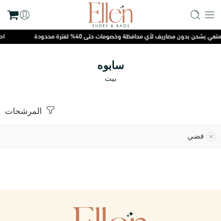
ي بشحن بدون مصاريف لأي محافظة وخصومات حتى 40% لفترة محدودة
اطل
سابوه
بيت
المرشحات
فضي