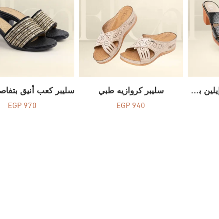
سليبر فرنيه أنيق من إيلين بكعب 5 سم – كود 724
سليبر كروازيه طبي
EGP
970
EGP
940