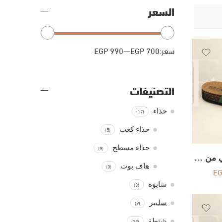
السعر
سعر:
EGP 700
—
EGP 990
التصنيفات
(17)
حذاء
(5)
حذاء كعب
(9)
حذاء مسطح
سليبر طبي جلد طبيعي من إيلين – كود 525
(3)
هاف بوت
E
(3)
سابوه
(9)
سليبر
(28)
شنطة