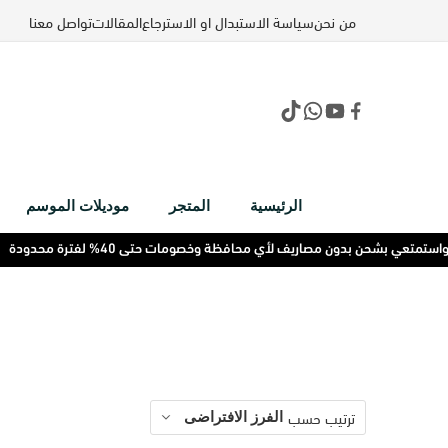
من نحن
سياسة الاستبدال او الاسترجاع
المقالات
تواصل معنا
الرئيسية
المتجر
موديلات الموسم
متعي بشحن بدون مصاريف لأي محافظة وخصومات حتى 40% لفترة محدودة
ترتيب حسب
الفرز الافتراضى