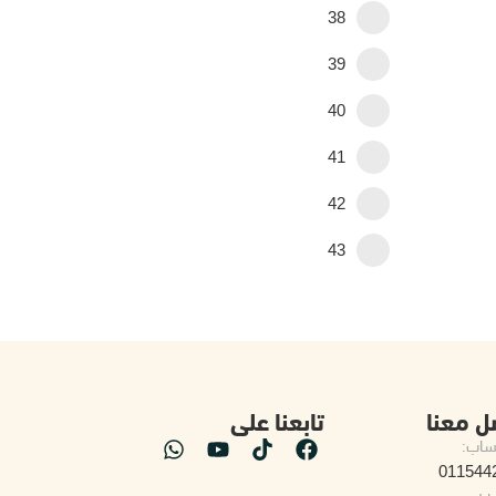
38
39
40
41
42
43
ل معنا
تابعنا على
ساب:
011544