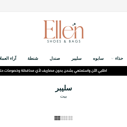
حذاء
سابوه
سليبر
صندل
شنطة
آراء العملا
اطلبي الآن واستمتعي بشحن بدون مصاريف لأي محافظة وخصومات حتى 40% لفترة محدودة
سليبر
بيت