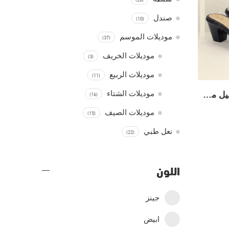
(10)
صندل
(37)
موديلات الموسم
(3)
موديلات الخريف
(11)
موديلات الربيع
(16)
موديلات الشتاء
سليبر كعب أنيق بتفاصيل مطرزة ولمسة فخمة للوكك اليومي – كود 795
(15)
موديلات الصيف
(22)
نعل طبي
اللون
جينز
ابيض