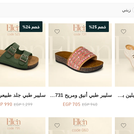
زيتي
خصم 25%
خصم 24%
سليبر طبي أنيق من إيلين بكعب 5 سم – كود 105
سليبر طبي أنيق ومريح Code731
GP
990
EGP
705
EGP
1,299
EGP
940