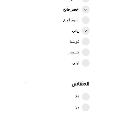
اخضر فاتح
اسود لماع
زيتي
فوشيا
كشمير
لبني
المقاس
36
37