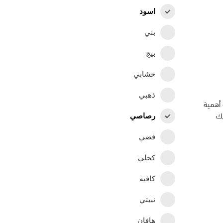
اسود
بني
بيج
خشابي
ذهبي
 أهمية
يك
رصاصي
فضي
كحلي
كافيه
نبيتي
هافان