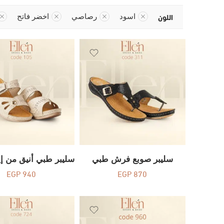
اللون
اسود
رصاصي
اخضر فاتح
سليبر صوبع فرش طبي
EGP
940
EGP
870