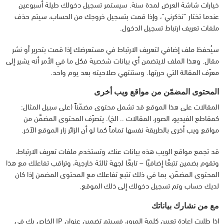
خيارات شاشة العرض لمدة سنة. سيستمر تسجيل دخولك طيلة أسبوعين
عندما تختار “تذكرني”، وإذا قمت بتسجيل خروجك من الحساب، سيتم حذف
ملفات تعريف ارتباط تسجيل الدخول.
سيُحفظ ملف إضافي لتعريف الارتباط في مستعرضك إذا قمت بتحرير أو نشر
مقال. وهذا الملف لايتضمن أي بيانات شخصية فكل ما في الأمر أنه يشير إلى
معرّف المقالة التي حررتها. وستنتهي صلاحيته بعد يوم واحد.
المحتوى المضمّن من مواقع ويب أخرى
المقالات على هذا الموقع قد تشمل محتوى مضمّناً (على سبيل المثال:
كمقاطع الفيديو، الصور، المقالات .. الخ). يتصرّف المحتوى المضمَّن من
مواقع ويب أخرى بالطريقة نفسها تماماً كما لو أن الزائر زار الموقع الآخر.
قد تجمع مواقع الويب هذه بيانات عنك، وتستخدم ملفات تعريف الارتباط،
وتقوم بضمين تتبعًا إضافيًا – تابعًا لجهة ثالثة خارجية، وتراقب تفاعلك مع هذا
المحتوى المضمّن، بما في ذلك تتبع تفاعلك مع المحتوى المضمن إذا كان
لديك حساب وتم تسجيل دخولك إلى ذلك الموقع.
مع من نشارك بياناتك
إذا طلبت إعادة تعيين كلمة المرور، فسيتم تضمين عنوان IP الخاص بك في