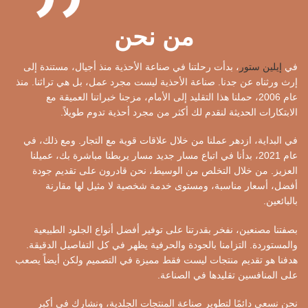
من نحن
في
إيلين ستور
، بدأت رحلتنا في صناعة الأحذية منذ أجيال، مستندة إلى
إرث ورثناه عن جدنا. صناعة الأحذية ليست مجرد عمل، بل هي تراثنا. منذ
عام 2006، حملنا هذا التقليد إلى الأمام، مزجنا خبراتنا العميقة مع
الابتكارات الحديثة لنقدم لك أكثر من مجرد أحذية تدوم طويلاً.
في البداية، ازدهر عملنا من خلال علاقات قوية مع التجار. ومع ذلك، في
عام 2021، بدأنا في اتباع مسار جديد مسار يربطنا مباشرة بك، عميلنا
العزيز. من خلال التخلص من الوسيط، نحن قادرون على تقديم جودة
أفضل، أسعار مناسبة، ومستوى خدمة شخصية لا مثيل لها مقارنة
بالبائعين.
بصفتنا مصنعين، نفخر بقدرتنا على توفير أفضل أنواع الجلود الطبيعية
والمستوردة. التزامنا بالجودة والحرفية يظهر في كل التفاصيل الدقيقة.
هدفنا هو تقديم منتجات ليست فقط مميزة في التصميم ولكن أيضاً يصعب
على المنافسين تقليدها في الصناعة.
نحن نسعى دائمًا لتطوير صناعة المنتجات الجلدية، ونشارك في أكبر