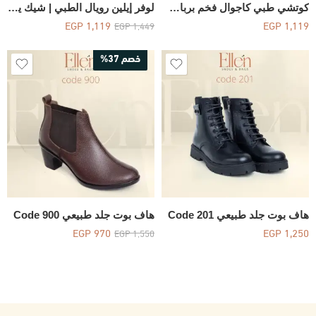
كوتشي طبي كاجوال فخم برباط استك سهل اللبس وحفر ليزر – كود 426
لوفر إيلين رويال الطبي | شيك يومي بلمسة فخمة – كود 297
EGP
1,119
EGP
1,119
EGP
1,449
خصم 37%
هاف بوت جلد طبيعي Code 201
هاف بوت جلد طبيعي Code 900
EGP
970
EGP
1,250
EGP
1,550