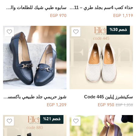
حذاء كعب 4سم بجلد طري – Code 411
سابوه طبي شيك للطلعات والشغل بأبزيمة سهلة وفينيش ليزر أنيق – كود 626
EGP
970
EGP
1,119
خصم 30%
سكيتشرز إيلين Code 445
شوز حريمي جلد طبيعي باكسسوار أنيق مع كعب فلات – Code 994
EGP
1,209
EGP
950
EGP
1,350
خصم 21%