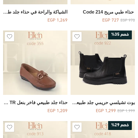
حذاء طبي مريح Code 214
الشياكة والراحة في حذاء جلد طبيعي كلاسيكي – Code 434
EGP
1,269
EGP
727
EGP
970
خصم 35%
بوت تشيلسي حريمي جلد طبيعي مطبوع بإكسسوار معدني Ellen ونعل فوم – كود 922
حذاء جلد طبيعي فاخر بنعل Code355 TR
EGP
1,209
EGP
1,299
EGP
1,999
خصم 29%