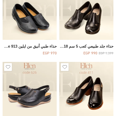
حذاء جلد طبيعي كعب 5 سم Code 418
حذاء طبي أنيق من ايلين Code 913
EGP
970
EGP
990
EGP
1,399