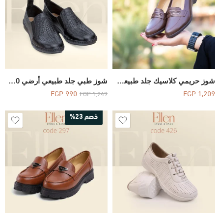
شوز حريمي كلاسيك جلد طبيعي كعب فلات 5 سم – Code 489
شوز طبي جلد طبيعي أرضي Code 880
EGP
990
EGP
1,209
EGP
1,249
خصم 23%