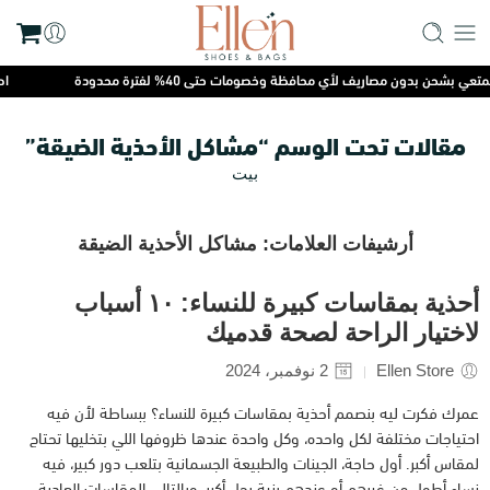
ي بشحن بدون مصاريف لأي محافظة وخصومات حتى 40% لفترة محدودة
اطل
مقالات تحت الوسم “مشاكل الأحذية الضيقة”
بيت
أرشيفات العلامات:
مشاكل الأحذية الضيقة
أحذية بمقاسات كبيرة للنساء: ١٠ أسباب
لاختيار الراحة لصحة قدميك
Ellen Store
2 نوفمبر، 2024
عمرك فكرت ليه بنصمم أحذية بمقاسات كبيرة للنساء؟ ببساطة لأن فيه
احتياجات مختلفة لكل واحده، وكل واحدة عندها ظروفها اللي بتخليها تحتاج
لمقاس أكبر. أول حاجة، الجينات والطبيعة الجسمانية بتلعب دور كبير، فيه
نساء أطول من غيرهم أو عندهم بنية رجل أكبر، وبالتالي المقاسات العادية