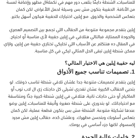
للمناسبات، الشنطة دايمًا بتلعب دور مهم في تكملةال مظهر وإضافة لمسة
من الأناقة. الحقيبة بتكون مش بس وسيلة لحمل اللأغراض، لكن كمان
بتعكس الشخصية والذوق. مع إيلين، اختيارك للحقيبة هيكون أسهل بكتير.
إيلين بتقدم مجموعة متنوعة من الحقائب اللي تجمع بين التصميم العصري
والجودة الممتازة، فبالتالي هتلاقي في إيلين حقيبة لأي مناسبة أو احتياج.
في المقال ده هنتكلم عن الأسباب اللي تخليكي تختاري حقيبة من إيلين، وازاي
ممكن شنطة إيلين تبقى الحل المثالي ليكي في كل مناسبة.
ليه حقيبة إيلين هي الاختيار المثالي؟
1. تصميمات تناسب جميع الأذواق
إيلين بتقدم تصميمات متنوعة جدا علشان تلاقي شنطة تناسب ذوقك. لو
بتحبي الحقائب الكبيرة عشان تقدري تشيلي كل حاجتك زي ال لاب توب أو
الماكياج أو حتى حاجات تانية، هتلاقي في إيلين شنطة كبيرة جدًا ومتناسقة
مع احتياجاتك. لو بتدوري على شنطة صغيرة وأنيقة للمناسبات، إيلين برضو
عندها تشكيلة متنوعة. الشنطة مش بس بتكون قطعة عملية، لكن كمان
بتعكس أسلوبك وبتحسن مظهرك. وعلشان كده، حقائب إيلين مش مجرد
إكسسوار، لكنها جزء أساسي في يومك.
2. خامات عالية الجودة