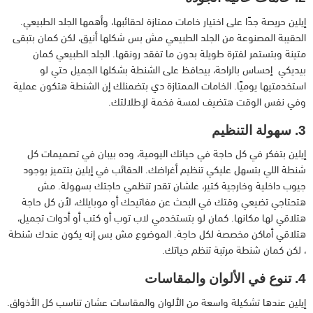
إيلين حريصة جدًا على اختيار خامات ممتازة لحقائبها، وأهمها الجلد الطبيعي.
الحقيبة المصنوعة من الجلد الطبيعي مش بس شكلها أنيق، لكن كمان بتبقى
متينة وبتستمر لفترة طويلة بدون ما تفقد رونقها. الجلد الطبيعي كمان
بيديكي إحساس بالراحة، بيحافظ على الشنطة بشكلها الجميل حتي لو
استخدمتيها يوميًا. الخامات الممتازة دي بتضمنلك إن الشنطة هتكون عملية
وفي نفس الوقت هتضيف لمسة فخمة لإطلالتك.
3. سهولة التنظيم
إيلين بتفكر في كل حاجة في حياتك اليومية، وده بيبان في تصميمات كل
شنطة اللي بتسهل عليكي تنظيم أغراضك. الحقائب في إيلين بتتميز بوجود
جيوب داخلية وخارجية كتير، علشان تقدر تنظمي حاجتك بسهولة. مش
هتحتاجي تضيعي وقتك في البحث عن مفاتيحك أو موبايلك، لأن كل حاجة
هتلاقي لها مكانها. كمان لو بتستخدمي لاب توب أو كتب أو أدوات تجميل،
هتلاقي أماكن مخصصة لكل حاجة. الموضوع مش بس إنه يكون عندك شنطة
، لكن كمان شنطة مرتبة تنظم حياتك.
4. تنوع في الألوان والمقاسات
إيلين عندها تشكيلة واسعة من الألوان والمقاسات عشان تناسب كل الأذواق.