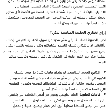
شنطة كروس جلد طبيعي من إيلين هي إضافة فاخرة لأي سيدة تبحث عن
التميز. تصميمها العصري والجودة الممتازة للجلد الطبيعي تجعلها من
الاختيارات الرائعة لكل مناسبة. شنطة هتضيف لمسة من الأناقة لأي مظهر،
وكمان هتكون عملية في حياتك اليومية. مع الجيوب المدروسة، هتتمكني
من تنظيم أغراضك بسهولة وبكل أناقة.
إزاي تختاري الحقيبة المناسبة ليكي؟
اختيار الحقيبة المناسبة ليكي مش مجرد قرار سهل، لكنه بيساهم في راحتك
وأناقتك. لازم تختاري شنطة تناسب احتياجاتك وتكون عملية بالنسبة ليكي،
وفي نفس الوقت تكون ذات تصميم يعكس أسلوبك الخاص. كل سيدة بتحتاج
لحقيبة مش بس تكون حلوة في الشكل، لكن كمان عملية وتناسب حياتها
اليومية.
اختاري الحجم المناسب:
لو عندك حاجات كثيرة كل يوم، الشنطة
الكبيرة هي الأنسب ليكي. لو مش محتاجة لحجم كبير، الشنطة الصغيرة أو
الكروس هتكون مثالية. لازم تشوفي احتياجاتك اليومية وتحددي الحقيبة
اللي هتساعدك في تنظيم أغراضك بشكل أفضل.
خامات الحقيبة:
الجلد الطبيعي بيكون من أفضل الخامات اللي بتضفي
على الشنطة شكل فخم وبتضمن ليكي استخدام طويل. الجلد الطبيعي
مش بس بيخلي الشنطة شكلها أنيق، لكن كمان بيخليها متينة وتتحمل