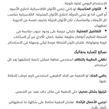
الاستخدام اليومي لفترة طويلة.
الألوان المناسبة:
لو كنتي بتحبي الألوان الكلاسيكية، اختاري الأسود
أو البني، أما لو بتحبي الجريئة، اختاري الألوان المشرقة. الكلاسيكية بتناسب
كل الأوقات والمناسبات، لكن الألوان الجريئة بتضيف لمسة من الحيوية
لمظهرك.
التفاصيل العملية:
خليكي حريصة على وجود جيوب مناسبة في
الشنطة لتنظيم أغراضك بطريقة عملية. كمان، تأكدي من أن السحّابات
قوية وموثوقة، علشان تكون الشنطة مريحة ليكي وسهلة في الاستخدام.
نصائح للعناية بحقائبك
نظفي الحقيبة بانتظام:
استخدمي قطعة قماش ناعمة لتنظيفها بعد كل
استخدام.
رطبي الجلد:
لو الحقيبة من الجلد الطبيعي، استخدمي كريم مرطب للحفاظ
عليها.
خزنيها بشكل صحيح:
خلي الحقيبة في مكان جاف بعيد عن الشمس.
تجنبي الأحمال الزائدة
: علشان الحقيبة تحافظ على شكلها، ما تحمليهاش
بأوزان زائدة.