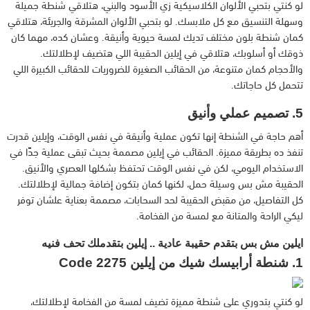
لو كنتي بتحبي الألوان الكلاسيكية زي الأسود والبني، هتلاقي شنطة جميلة
وسهلة التنسيق مع كل ملابسك. لو بتحبي الألوان المشرقة والجريئة، هتلاقي
كمان شنطة بلون مختلف تديك لمسة حيوية وأنيقة. وعشان كده، مهما كان
ذوقك أو أسلوبك، هتلاقي في إيلين الحقيبة اللي هتضيف لإطلالتك.
والأحجام كمان متنوعة، من الحقائب الصغيرة للضروريات للحقائب الكبيرة اللي
تتحمل كل حاجاتك.
5. تصميم عملي وأنيق
أهم حاجة في الشنطة إنها تكون عملية وأنيقة في نفس الوقت، وإيلين قدرت
تنفذ ده بطريقة مميزة. الحقائب في إيلين مصممة بحيث تبقى عملية جدًا في
الاستخدام اليومي، لكن في نفس الوقت تحتفظ بشكلها العصري والأنيق.
الحقيبة مش بس وسيلة حمل، لكنها كمان بتكون إضافة جمالية لإطلالتك.
كل التفاصيل، من مقبض الحقيبة لحد السحابات، مصممة بعناية علشان توفر
ليكي الراحة والمتانة مع لمسة من الفخامة.
ايلين مش بس بتقدم حقيبة عادية .. إيلين بتقدملك تحف فنيه
1. شنطة أرابيسك شيك من إيلين 2275 Code
لو كنتي بتدوري على شنطة مميزة تضيف لمسة من الفخامة لإطلالتك،