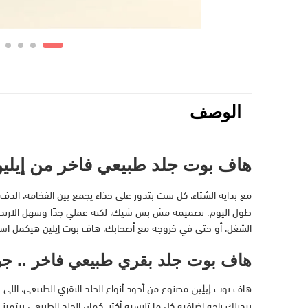
الوصف
هاف بوت جلد طبيعي فاخر من إيلين Code 201 .. أناقة، راحة، ودفء في كل خ
مع بداية الشتاء، كل ست بتدور على حذاء يجمع بين الفخامة، الدف
طول اليوم. تصميمه مش بس شيك، لكنه عملي جدًا وسهل الارتداء،
الشغل، أو حتى في خروجة مع أصحابك، هاف بوت إيلين هيكمل است
هاف بوت جلد بقري طبيعي فاخر .. جو
هاف بوت
مصنوع من أجود أنواع الجلد البقري الطبيعي، الل
إيلين
بيديلك راحة إضافية كل ما تلبسيه أكتر. كمان الجلد الطبيعي بيتمي