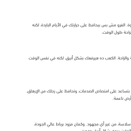
. الفرو مش بس بيحافظ على حرارتك في الأيام الباردة، لكنه
لراحة طول الوقت.
تفاع 3 سم، اللي بيدي توازن مثالي بين الأناقة والراحة. الكعب ده هيرفعك بشكل أنيق، لكنه في نفس الوقت
، بتساعد على امتصاص الصدمات، وتحافظ على رجلك من الإرهاق،
رض ناعمة.
سة، من غير أي مجهود. وكمان مزود برباط عالي الجودة،
الوقت بيدي شكل أنيق ومميز.