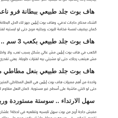
هاف بوت جلد طبيعي ببطانة فرو ناعمة 
الشتاء محتاج حاجات تدفي، وهاف بوت
جهز لك الحل, البطانة
إيلين
كمان بيضيف لمسة فخامة للبوت، ويخليه مريح حتى لو لبستيه لفترا
هاف بوت جلد طبيعي بكعب 3 سم .. لمسة أناقة مع راحة مثالية
الكعب في هاف بوت
إيلين
مش هيتعب رجلك، حتى لو مشيتي بيه لفترات طويلة. يعني تقدري 
هاف بوت جلد طبيعي بنعل مطاطي مت
واحدة من أهم مميزات هاف بوت
هي النعل المطاطي المتين،
إيلين
حتى لو كنتي ماشية على أسطح غير مستوية. كمان النعل مقاوم لل
سهل الارتداء .. سوستة مستوردة ورب
مفيش حاجة أريح من بوت سهل تلبسيه وتقلعيه في لحظة! علشان 
تقدري تتحكمي في وسعه بسهولة، علشان يكون مريح على رجلك. ال