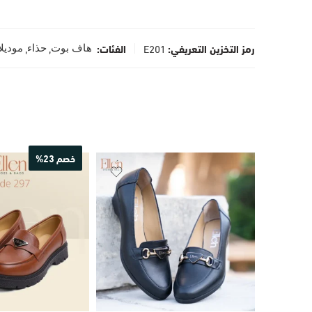
رمز التخزين التعريفي:
E201
الفئات:
,
,
هاف بوت
حذاء
موديل
خصم 23%