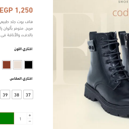
EGP
1,250
هاف بوت جلد طبيعي ف
مريح. متوفر بألوان 
بالدفء والأناقة في ا
اختاري اللون
اختاري المقاس
39
38
37