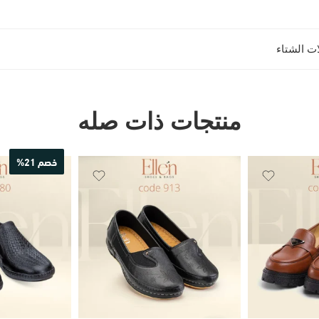
ات الشتاء
منتجات ذات صله
خصم 21%