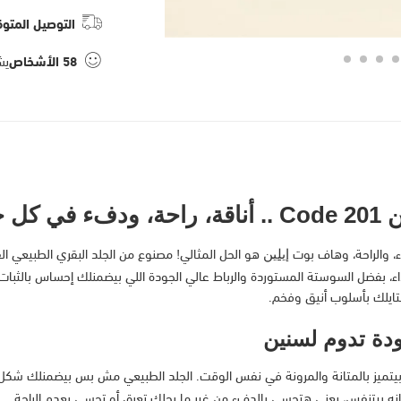
التوصيل المتوق
58
الأشخاص
يش
طوة!
ء، والراحة، وهاف بوت
هو الحل المثالي! مصنوع من الجلد البقري الطبيعي ا
إيلين
 بفضل السوستة المستوردة والرباط عالي الجودة اللي بيضمنلك إحساس بالثبات 
ايلك بأسلوب أنيق وفخم.
دة تدوم لسنين
ي بيتميز بالمتانة والمرونة في نفس الوقت. الجلد الطبيعي مش بس بيضمنلك ش
ز إنه بيتنفس، يعني هتحسي بالدفء من غير ما رجلك تعرق أو تحسي بعدم الراحة.