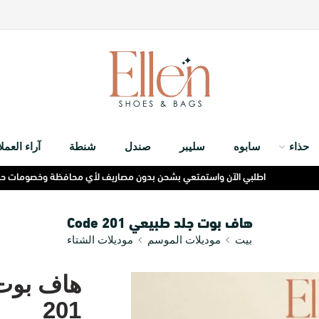
حذاء
سابوه
سليبر
صندل
شنطة
آراء العملا
اطلبي الآن واستمتعي بشحن بدون مصاريف لأي محافظة وخصومات حتى 40% لفترة محدودة
هاف بوت جلد طبيعي Code 201
بيت
موديلات الموسم
موديلات الشتاء
201