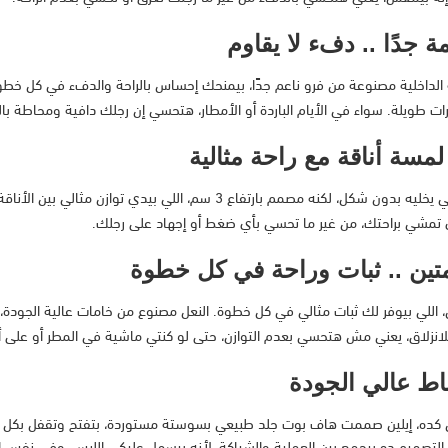
جدًا .. دفء لا يقاوم
 الداخلية مصنوعة من فرو ناعم جدًا، بيمنحك إحساس بالراحة والدفء في كل خطوة
ت طويلة. سواء في الأيام الباردة أو الأمطار، هتحسي إن رجلك دافية ومحاطة با
مش عالي بشكل يسبب تعب، ولا واطي يخليه بدون شكل، لكنه مصمم بار
تمشي براحتك، من غير ما تحسي بأي ضغط أو إجهاد على رجلك.
ين .. ثبات وراحة في كل خطوة
 اللي بيوفر لك ثبات مثالي في كل خطوة. النعل مصنوع من خامات عالية الجودة
انزلاق، يعني مش هتحسي بعدم التوازن، حتى لو كنتي ماشية في المطر أو على أ
اط عالي الجودة
كده، إيلين صممت هاف بوت جلد طبيعي بسوستة مستوردة، بتفتح وتقفل بكل سلا
تصميم ده بيجمع بين العملية والشياكة، لأنه بيسهل عليكي اللبس، وفي نفس 